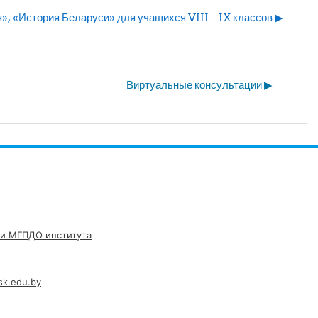
, «История Беларуси» для учащихся VIII – IX классов ▶︎
Виртуальные консультации ▶︎
и МГПДО института
sk.edu.by