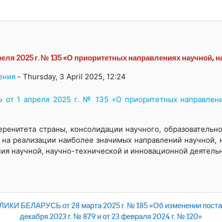
 2025 г. № 135 «О приоритетных направлениях научной, н
ения
-
Thursday, 3 April 2025, 12:24
 1 апреля 2025 г. № 135 «О приоритетных направления
еренитета страны, консолидации научного, образовательн
 на реализации наиболее значимых направлений научной, 
ия научной, научно-технической и инновационной деятель
ЛАРУСЬ от 28 марта 2025 г. № 185 «Об изменении постанов
декабря 2023 г. № 879 и от 23 февраля 2024 г. № 120»