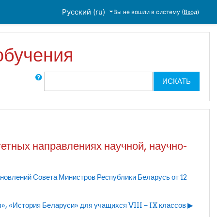
Русский ‎(ru)‎
Вы не вошли в систему (
Вход
)
обучения
Поиск по форумам
ИСКАТЬ
тных направлениях научной, научно-
лений Совета Министров Республики Беларусь от 12
, «История Беларуси» для учащихся VIII – IX классов ▶︎