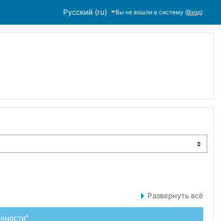
Русский ‎(ru)‎
Вы не вошли в систему (
Вход
)
Развернуть всё
енности"