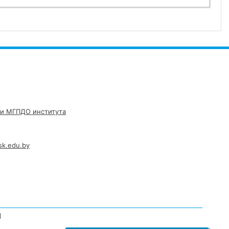
и МГПДО института
sk.edu.by
1