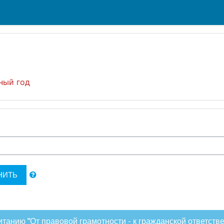
ный год
НИТЬ
танию "От правовой грамотности - к гражданской ответств