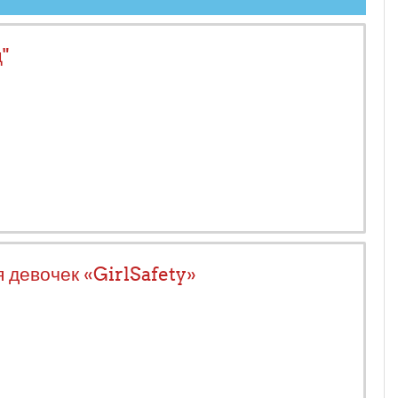
"
 девочек «GirlSafety»