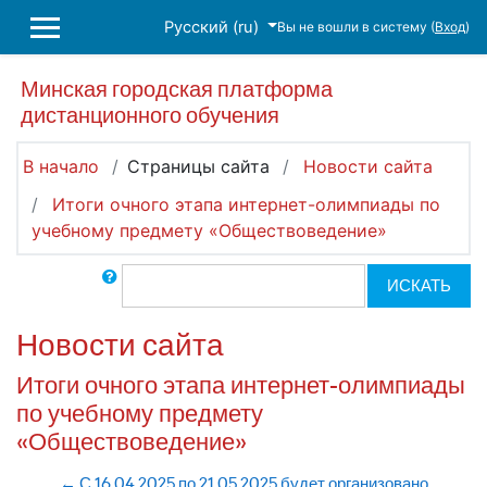
Перейти к основному содержанию
Русский ‎(ru)‎
Вы не вошли в систему (
Вход
)
БОКОВАЯ ПАНЕЛЬ
Минская городская платформа
дистанционного обучения
В начало
Страницы сайта
Новости сайта
Итоги очного этапа интернет-олимпиады по
учебному предмету «Обществоведение»
Поиск по форумам
ИСКАТЬ
Новости сайта
Итоги очного этапа интернет-олимпиады
по учебному предмету
«Обществоведение»
← С 16.04.2025 по 21.05.2025 будет организовано