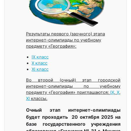
Результаты первого (заочного) этапа
интернет-олимпиады по учебному
предмету «География»:
IX класс
X класс
XI класс
Во второй (очный) этап городской
интернет-олимпиады по учебному
предмету «География» приглашаются:
IX
,
X
,
XI
классы.
Очный этап интернет-олимпиады
будет проходить 20 октября 2025 на
базе государственного учреждения
образования «Гимназия № 31 г. Минска