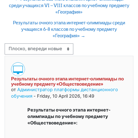
среди учащихся VI – VIII классов по учебному предмету
«География»
Результаты очного этапа интернет-олимпиады среди
учащихся 6-8 классов по учебному предмету
«География» →
Режим отображения
Результаты очного этапа интернет-олимпиады по
Количество ответов: 1
учебному предмету «Обществоведение»
от
Администратор платформы дистанционного
обучения
-
Friday, 10 April 2026, 16:49
Результаты очного этапа интернет-
олимпиады по учебному предмету
«Обществоведение»: