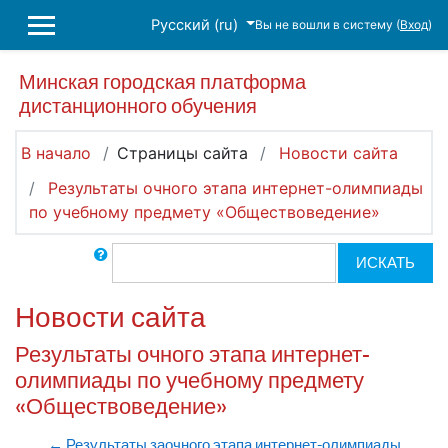
Перейти к основному содержанию
Русский ‎(ru)‎
Вы не вошли в систему (
Вход
)
БОКОВАЯ ПАНЕЛЬ
Минская городская платформа
дистанционного обучения
В начало
Страницы сайта
Новости сайта
Результаты очного этапа интернет-олимпиады
по учебному предмету «Обществоведение»
Поиск по форумам
ИСКАТЬ
Новости сайта
Результаты очного этапа интернет-
олимпиады по учебному предмету
«Обществоведение»
← Результаты заочного этапа интернет-олимпиады